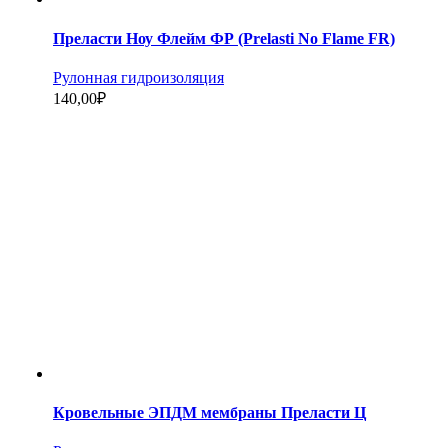
Преласти Ноу Флейм ФР (Prelasti No Flame FR)
Рулонная гидроизоляция
140,00
₽
Кровельные ЭПДМ мембраны Преласти Ц