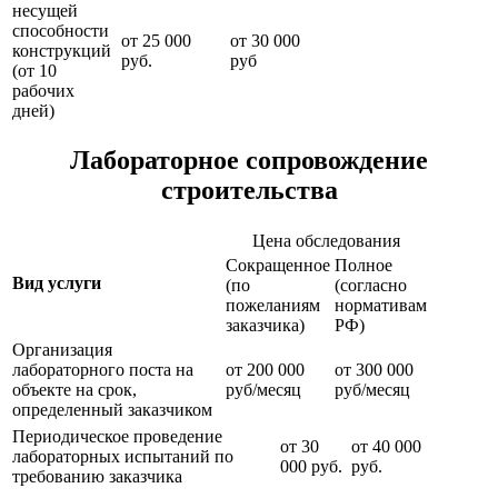
несущей
способности
от 25 000
от 30 000
конструкций
руб.
руб
(от 10
рабочих
дней)
Лабораторное сопровождение
строительства
Цена обследования
Сокращенное
Полное
Вид услуги
(по
(согласно
пожеланиям
нормативам
заказчика)
РФ)
Организация
лабораторного поста на
от 200 000
от 300 000
объекте на срок,
руб/месяц
руб/месяц
определенный заказчиком
Периодическое проведение
от 30
от 40 000
лабораторных испытаний по
000 руб.
руб.
требованию заказчика