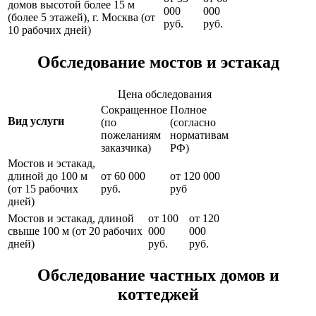
домов высотой более 15 м
000
000
(более 5 этажей), г. Москва (от
руб.
руб.
10 рабочих дней)
Обследование мостов и эстакад
Цена обследования
Сокращенное
Полное
Вид услуги
(по
(согласно
пожеланиям
нормативам
заказчика)
РФ)
Мостов и эстакад,
длиной до 100 м
от 60 000
от 120 000
(от 15 рабочих
руб.
руб
дней)
Мостов и эстакад, длиной
от 100
от 120
свыше 100 м (от 20 рабочих
000
000
дней)
руб.
руб.
Обследование частных домов и
коттеджей