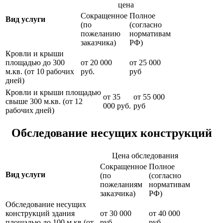
цена
Сокращенное
Полное
Вид услуги
(по
(согласно
пожеланию
нормативам
заказчика)
РФ)
Кровли и крыши
площадью до 300
от 20 000
от 25 000
м.кв. (от 10 рабочих
руб.
руб
дней)
Кровли и крыши площадью
от 35
от 55 000
свыше 300 м.кв. (от 12
000 руб.
руб
рабочих дней)
Обследование несущих конструкций
Цена обследования
Сокращенное
Полное
Вид услуги
(по
(согласно
пожеланиям
нормативам
заказчика)
РФ)
Обследование несущих
конструкций здания
от 30 000
от 40 000
площадью до 100 м.кв (от
руб.
руб