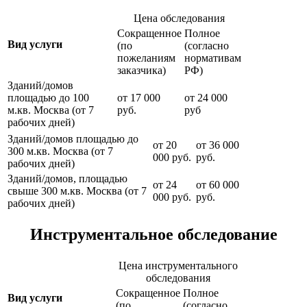
Цена обследования
Сокращенное
Полное
Вид услуги
(по
(согласно
пожеланиям
нормативам
заказчика)
РФ)
Зданий/домов
площадью до 100
от 17 000
от 24 000
м.кв. Москва (от 7
руб.
руб
рабочих дней)
Зданий/домов площадью до
от 20
от 36 000
300 м.кв. Москва (от 7
000 руб.
руб.
рабочих дней)
Зданий/домов, площадью
от 24
от 60 000
свыше 300 м.кв. Москва (от 7
000 руб.
руб.
рабочих дней)
Инструментальное обследование
Цена инструментального
обследования
Сокращенное
Полное
Вид услуги
(по
(согласно