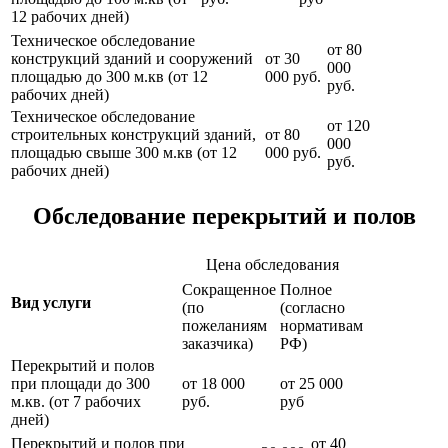
12 рабочих дней)
Техническое обследование
от 80
конструкций зданий и сооружений
от 30
000
площадью до 300 м.кв (от 12
000 руб.
руб.
рабочих дней)
Техническое обследование
от 120
строительных конструкций зданий,
от 80
000
площадью свыше 300 м.кв (от 12
000 руб.
руб.
рабочих дней)
Обследование перекрытий и полов
Цена обследования
Сокращенное
Полное
Вид услуги
(по
(согласно
пожеланиям
нормативам
заказчика)
РФ)
Перекрытий и полов
при площади до 300
от 18 000
от 25 000
м.кв. (от 7 рабочих
руб.
руб
дней)
Перекрытий и полов при
от 40