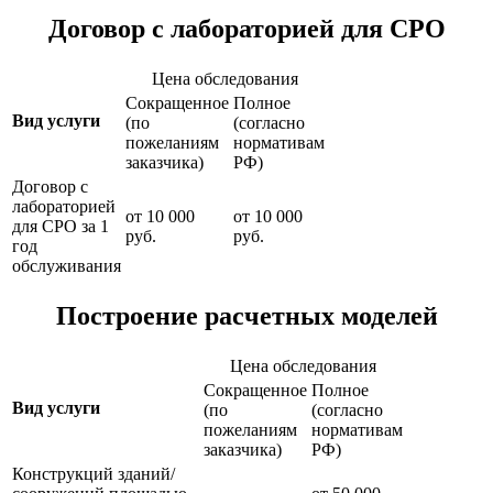
Договор с лабораторией для СРО
Цена обследования
Сокращенное
Полное
Вид услуги
(по
(согласно
пожеланиям
нормативам
заказчика)
РФ)
Договор с
лабораторией
от 10 000
от 10 000
для СРО за 1
руб.
руб.
год
обслуживания
Построение расчетных моделей
Цена обследования
Сокращенное
Полное
Вид услуги
(по
(согласно
пожеланиям
нормативам
заказчика)
РФ)
Конструкций зданий/