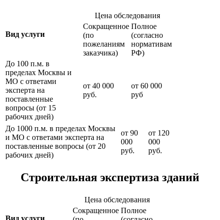
Цена обследования
Сокращенное
Полное
Вид услуги
(по
(согласно
пожеланиям
нормативам
заказчика)
РФ)
До 100 п.м. в
пределах Москвы и
МО с ответами
от 40 000
от 60 000
эксперта на
руб.
руб
поставленные
вопросы (от 15
рабочих дней)
До 1000 п.м. в пределах Москвы
от 90
от 120
и МО с ответами эксперта на
000
000
поставленные вопросы (от 20
руб.
руб.
рабочих дней)
Строительная экспертиза зданий
Цена обследования
Сокращенное
Полное
Вид услуги
(по
(согласно