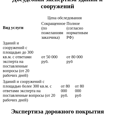
сооружений
Цена обследования
Сокращенное
Полное
Вид услуги
(по
(согласно
пожеланиям
нормативам
заказчика)
РФ)
Зданий и
сооружений с
площадью до 300
кв.м. с ответами
от 50 000
от 80 000
эксперта на
руб.
руб
поставленные
вопросы (от 20
рабочих дней)
Зданий и сооружений с
площадью более 300 кв.м. с
от 80
от 80
ответами эксперта на
000
000
поставленные вопросы (от 20
руб.
руб
рабочих дней)
Экспертиза дорожного покрытия