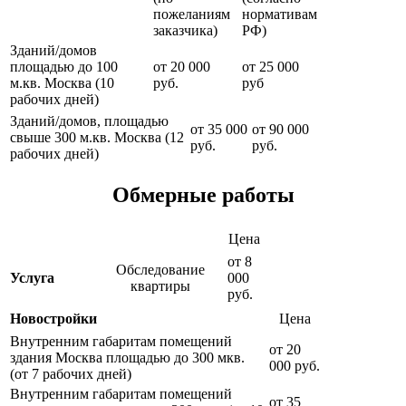
пожеланиям
нормативам
заказчика)
РФ)
Зданий/домов
площадью до 100
от 20 000
от 25 000
м.кв. Москва (10
руб.
руб
рабочих дней)
Зданий/домов, площадью
от 35 000
от 90 000
свыше 300 м.кв. Москва (12
руб.
руб.
рабочих дней)
Обмерные работы
Цена
от 8
Обследование
Услуга
000
квартиры
руб.
Новостройки
Цена
Внутренним габаритам помещений
от 20
здания Москва площадью до 300 мкв.
000 руб.
(от 7 рабочих дней)
Внутренним габаритам помещений
от 35