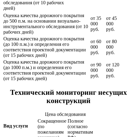
обследования (от 10 рабочих
дней)
Оценка качества дорожного покрытия
от 35
от 45
до 500 п.м. на основании визуально-
000
000
инструментального обследования (от 10
руб.
руб.
рабочих дней)
Оценка качества дорожного покрытия
от 60
от 80
(до 100 п.м.) и определения его
000
000
соответствия проектной документации
руб.
руб.
(от 15 рабочих дней)
Оценка качества дорожного покрытия
от 90
от 120
(до 1000 п.м.) и определения его
000
000
соответствия проектной документации
руб.
руб.
(от 15 рабочих дней)
Технический мониторинг несущих
конструкций
Цена обследования
Сокращенное
Полное
Вид услуги
(по
(согласно
пожеланиям
нормативам