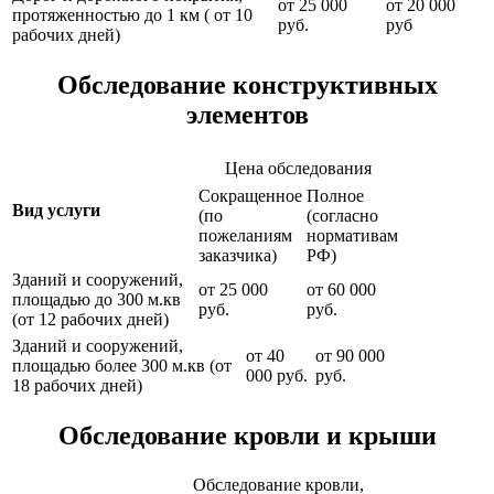
от 25 000
от 20 000
протяженностью до 1 км ( от 10
руб.
руб
рабочих дней)
Обследование конструктивных
элементов
Цена обследования
Сокращенное
Полное
Вид услуги
(по
(согласно
пожеланиям
нормативам
заказчика)
РФ)
Зданий и сооружений,
от 25 000
от 60 000
площадью до 300 м.кв
руб.
руб.
(от 12 рабочих дней)
Зданий и сооружений,
от 40
от 90 000
площадью более 300 м.кв (от
000 руб.
руб.
18 рабочих дней)
Обследование кровли и крыши
Обследование кровли,