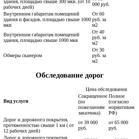
здания, площадью свыше 300 мкв. (от 10
000 руб.
рабочих дней)
Внутренним габаритам помещений
От 60
здания и фасадов, площадью свыше 1000
руб. за
мкв
м2
От 40
Внутренним габаритам помещений
руб. за
здания, площадью свыше 1000 мкв
м2
От 30
Обмеры сканером
руб. за
м2
Обследование дорог
Цена обследования
Сокращенное
Полное
Вид услуги
(по
(согласно
пожеланиям
нормативам
заказчика)
РФ)
Дорог и дорожного покрытия,
от 39 000
от 65 000
протяженностью свыше 1 км ( от
руб.
руб.
12 рабочих дней)
Дорог и дорожного покрытия,