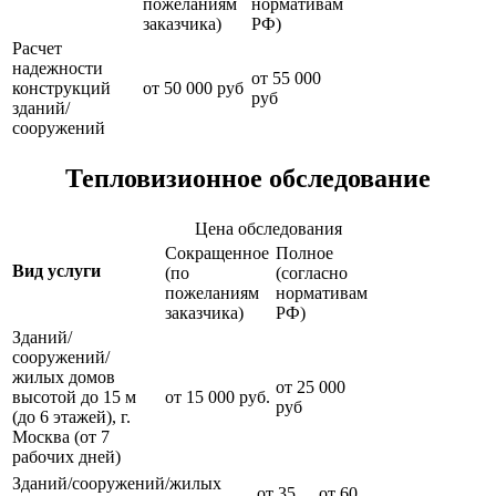
пожеланиям
нормативам
заказчика)
РФ)
Расчет
надежности
от 55 000
конструкций
от 50 000 руб
руб
зданий/
сооружений
Тепловизионное обследование
Цена обследования
Сокращенное
Полное
Вид услуги
(по
(согласно
пожеланиям
нормативам
заказчика)
РФ)
Зданий/
сооружений/
жилых домов
от 25 000
высотой до 15 м
от 15 000 руб.
руб
(до 6 этажей), г.
Москва (от 7
рабочих дней)
Зданий/сооружений/жилых
от 35
от 60