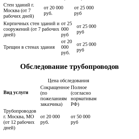
Стен зданий г.
от 20 000
от 25 000
Москва (от 7
руб.
руб
рабочих дней)
Кирпичных стен зданий и
от 25
от 25 000
сооружений (от 7 рабочих
000
руб
дней)
руб
от 20
от 25 000
Трещин в стенах здания
000
руб
руб.
Обследование трубопроводов
Цена обследования
Сокращенное
Полное
Вид услуги
(по
(согласно
пожеланиям
нормативам
заказчика)
РФ)
Трубопроводов
г. Москва, МО
от 20 000
от 50 000
(от 12 рабочих
руб.
руб
дней)