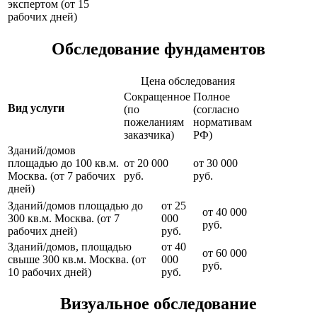
экспертом (от 15
рабочих дней)
Обследование фундаментов
Цена обследования
Сокращенное
Полное
Вид услуги
(по
(согласно
пожеланиям
нормативам
заказчика)
РФ)
Зданий/домов
площадью до 100 кв.м.
от 20 000
от 30 000
Москва. (от 7 рабочих
руб.
руб.
дней)
Зданий/домов площадью до
от 25
от 40 000
300 кв.м. Москва. (от 7
000
руб.
рабочих дней)
руб.
Зданий/домов, площадью
от 40
от 60 000
свыше 300 кв.м. Москва. (от
000
руб.
10 рабочих дней)
руб.
Визуальное обследование