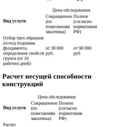
Цена обследования
Сокращенное
Полное
Вид услуги
(по
(согласно
пожеланиям
нормативам
заказчика)
РФ)
Отбор трех образцов
из-под подошвы
фундамента,
от 30 000
от 90 000
определение свойств
руб.
руб
грунта (от 10
рабочих дней)
Расчет несущей способности
конструкций
Цена обследования
Сокращенное
Полное
Вид услуги
(по
(согласно
пожеланиям
нормативам
заказчика)
РФ)
Расчет