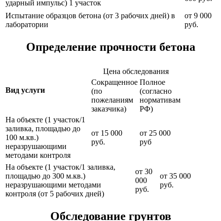
ударный импульс) 1 участок
Испытание образцов бетона (от 3 рабочих дней) в
от 9 000
лаборатории
руб.
Определение прочности бетона
Цена обследования
Сокращенное
Полное
Вид услуги
(по
(согласно
пожеланиям
нормативам
заказчика)
РФ)
На объекте (1 участок/1
заливка, площадью до
от 15 000
от 25 000
100 м.кв.)
руб.
руб
неразрушающими
методами контроля
На объекте (1 участок/1 заливка,
от 30
площадью до 300 м.кв.)
от 35 000
000
неразрушающими методами
руб.
руб.
контроля (от 5 рабочих дней)
Обследование грунтов