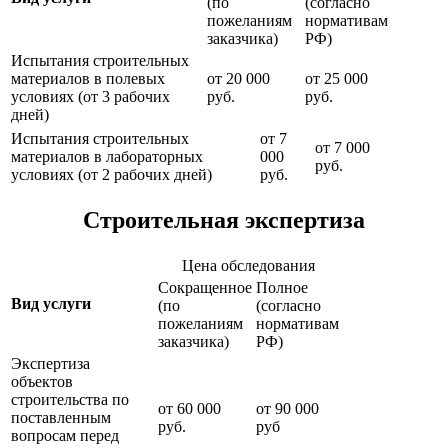
(по
(согласно
пожеланиям
нормативам
заказчика)
РФ)
Испытания строительных
материалов в полевых
от 20 000
от 25 000
условиях (от 3 рабочих
руб.
руб.
дней)
Испытания строительных
от 7
от 7 000
материалов в лабораторных
000
руб.
условиях (от 2 рабочих дней)
руб.
Строительная экспертиза
Цена обследования
Сокращенное
Полное
Вид услуги
(по
(согласно
пожеланиям
нормативам
заказчика)
РФ)
Экспертиза
объектов
строительства по
от 60 000
от 90 000
поставленным
руб.
руб
вопросам перед