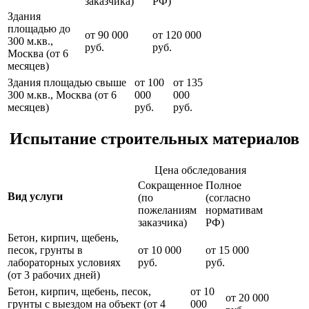
заказчика)
РФ)
Здания
площадью до
от 90 000
от 120 000
300 м.кв.,
руб.
руб.
Москва (от 6
месяцев)
Здания площадью свыше
от 100
от 135
300 м.кв., Москва (от 6
000
000
месяцев)
руб.
руб.
Испытание строительных материалов
Цена обследования
Сокращенное
Полное
Вид услуги
(по
(согласно
пожеланиям
нормативам
заказчика)
РФ)
Бетон, кирпич, щебень,
песок, грунты в
от 10 000
от 15 000
лабораторных условиях
руб.
руб.
(от 3 рабочих дней)
Бетон, кирпич, щебень, песок,
от 10
от 20 000
грунты с выездом на объект (от 4
000