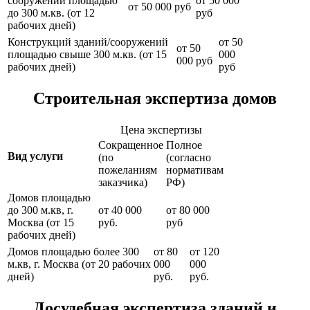
сооружений площадью
от 50 000
от 50 000 руб
до 300 м.кв. (от 12
руб
рабочих дней)
Конструкций зданий/сооружений
от 50
от 50
площадью свыше 300 м.кв. (от 15
000
000 руб
рабочих дней)
руб
Строительная экспертиза домов
Цена экспертизы
Сокращенное
Полное
Вид услуги
(по
(согласно
пожеланиям
нормативам
заказчика)
РФ)
Домов площадью
до 300 м.кв, г.
от 40 000
от 80 000
Москва (от 15
руб.
руб
рабочих дней)
Домов площадью более 300
от 80
от 120
м.кв, г. Москва (от 20 рабочих
000
000
дней)
руб.
руб.
Досудебная экспертиза зданий и