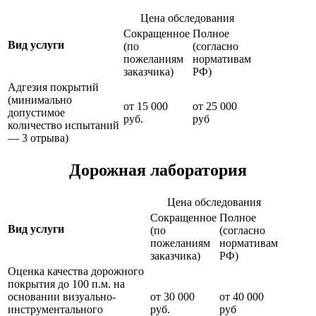
Цена обследования
Сокращенное
Полное
Вид услуги
(по
(согласно
пожеланиям
нормативам
заказчика)
РФ)
Адгезия покрытий
(минимально
от 15 000
от 25 000
допустимое
руб.
руб
количество испытаний
— 3 отрыва)
Дорожная лаборатория
Цена обследования
Сокращенное
Полное
Вид услуги
(по
(согласно
пожеланиям
нормативам
заказчика)
РФ)
Оценка качества дорожного
покрытия до 100 п.м. на
основании визуально-
от 30 000
от 40 000
инструментального
руб.
руб