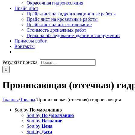
Окрасочная гидроизоляция
Прайс-лист
Прайс-лист на гидроизоляционные работы
Прайс лист на кровельные работы
Прайс-лист на инъектирование
Стоимость дренажных работ
Цены на обследование зданий и сооружений
Примеры работ
Контакты
Результат поиска:
Проникающая (отсечная) гид
Главная
/
Товары
/
Проникающая (отсечная) гидроизоляция
Sort by
По умолчанию
Sort by
По умолчанию
Sort by
Название
Sort by
Цена
Sort by
Дата